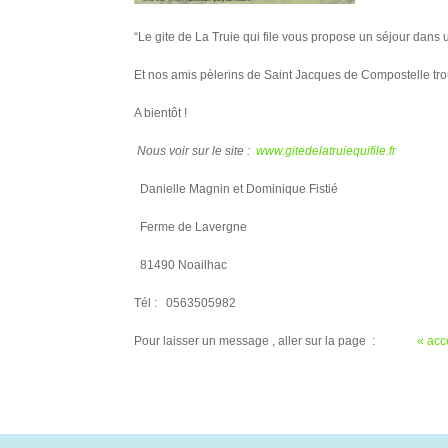
“Le gite de La Truie qui file vous propose un séjour dan
Et nos amis pèlerins de Saint Jacques de Compostelle trouv
A bientôt !
Nous voir sur le site :
www.gitedelatruiequifile.fr
Danielle Magnin et Dominique Fistié
Ferme de Lavergne
81490 Noailhac
Tél : 0563505982
Pour laisser un message , aller sur la page :
« acc