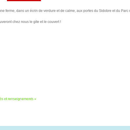
s une ferme, dans un écrin de verdure et de calme, aux portes du Sidobre et du Par
eront chez nous le gite et le couvert !
ès et renseignements »