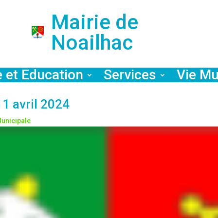
Mairie de
Noailhac
e et Education
Services
Vie Mu
11 avril 2024
Municipale