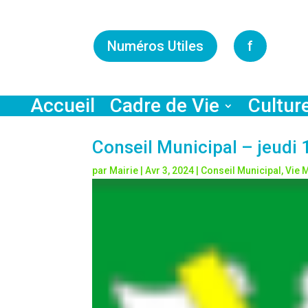
Numéros Utiles
f
Accueil
Cadre de Vie
Cultur
Conseil Municipal – jeudi 
par
Mairie
|
Avr 3, 2024
|
Conseil Municipal
,
Vie 