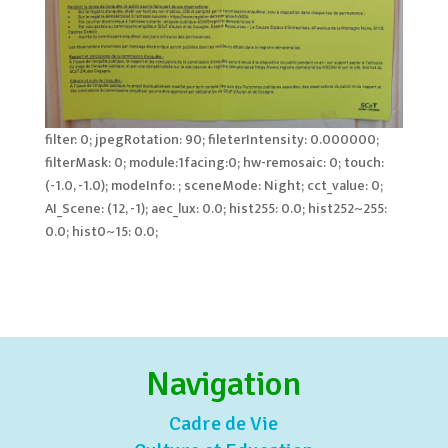
filter: 0; jpegRotation: 90; fileterIntensity: 0.000000;
filterMask: 0; module:1facing:0; hw-remosaic: 0; touch:
(-1.0, -1.0); modeInfo: ; sceneMode: Night; cct_value: 0;
AI_Scene: (12, -1); aec_lux: 0.0; hist255: 0.0; hist252~255:
0.0; hist0~15: 0.0;
Navigation
Cadre de Vie