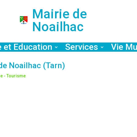
Mairie de
Noailhac
e et Education
Services
Vie Mu
de Noailhac (Tarn)
e - Tourisme